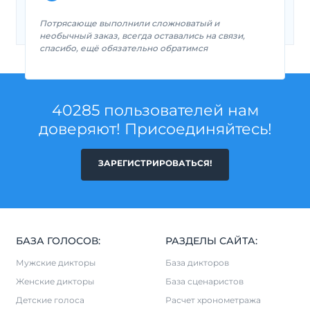
Потрясающе выполнили сложноватый и
необычный заказ, всегда оставались на связи,
спасибо, ещё обязательно обратимся
40285 пользователей нам
доверяют! Присоединяйтесь!
ЗАРЕГИСТРИРОВАТЬСЯ!
БАЗА ГОЛОСОВ:
РАЗДЕЛЫ САЙТА:
Мужские дикторы
База дикторов
Женские дикторы
База сценаристов
Детские голоса
Расчет хронометража