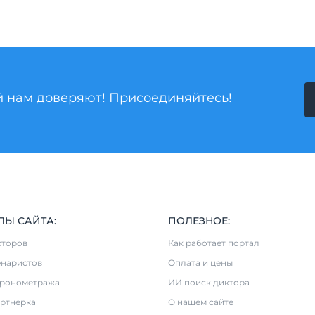
й нам доверяют! Присоединяйтесь!
ЛЫ САЙТА:
ПОЛЕЗНОЕ:
кторов
Как работает портал
енаристов
Оплата и цены
хронометража
ИИ поиск диктора
ртнерка
О нашем сайте