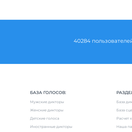
40284 пользователе
БАЗА ГОЛОСОВ:
РАЗДЕ
Мужские дикторы
База ди
Женские дикторы
База сц
Детские голоса
Расчет 
Иностранные дикторы
Наша па