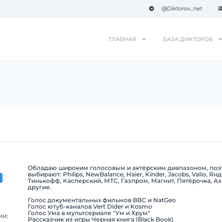
@Diktorov_net
ГЛАВНАЯ
БАЗА ДИКТОРОВ
Обладаю широким голосовым и актёрским диапазоном, поэ
:
выбирают: Philips, NewBalance, Haier, Kinder, Jacobs, Valio, Ян
Тинькофф, Касперский, МТС, Газпром, Магнит, Пятёрочка, Аз
другие.
Голос документальных фильмов BBC и NatGeo
Голос ютуб-каналов Vert Dider и Kosmo
Голос Ума в мультсериале "Ум и Хрум"
ми:
Рассказчик из игры Черная книга (Black Book)