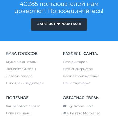
40285 пользователей нам
доверяют! Присоединяйтесь!
ЗАРЕГИСТРИРОВАТЬСЯ!
БАЗА ГОЛОСОВ:
РАЗДЕЛЫ САЙТА:
Мужские дикторы
База дикторов
Женские дикторы
База сценаристов
Детские голоса
Расчет хронометража
Иностранные дикторы
Наша партнерка
ПОЛЕЗНОЕ:
ОБРАТНАЯ СВЯЗЬ:
Как работает портал
@Diktorov_net
Оплата и цены
admin@diktorov.net