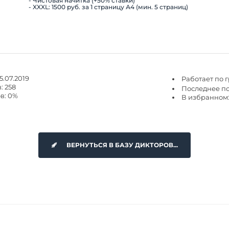
- Чистовая начитка (+50% ставки)
- XXXL: 1500 руб. за 1 страницу А4 (мин. 5 страниц)
5.07.2019
Работает по 
: 258
Последнее пос
в: 0%
В избранном:
ВЕРНУТЬСЯ В БАЗУ ДИКТОРОВ...