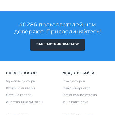
40286 пользователей нам
доверяют! Присоединяйтесь!
ЗАРЕГИСТРИРОВАТЬСЯ!
БАЗА ГОЛОСОВ:
РАЗДЕЛЫ САЙТА:
Мужские дикторы
База дикторов
Женские дикторы
База сценаристов
Детские голоса
Расчет хронометража
Иностранные дикторы
Наша партнерка