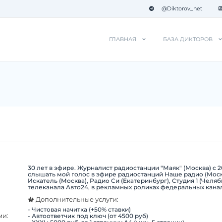
@Diktorov_net
ГЛАВНАЯ
БАЗА ДИКТОРОВ
30 лет в эфире. Журналист радиостанции "Маяк" (Москва) с 2
:
слышать мой голос в эфире радиостанций Наше радио (Моск
Искатель (Москва), Радио Си (Екатеринбург), Студия 1 (Челяб
телеканала Авто24, в рекламных роликах федеральных кана
Дополнительные услуги:
- Чистовая начитка (+50% ставки)
ми:
- Автоответчик под ключ (от 4500 руб)