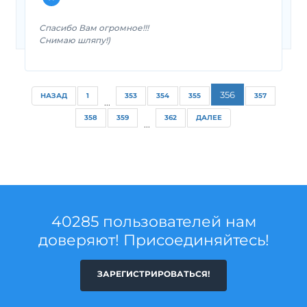
Спасибо Вам огромное!!!
Снимаю шляпу!)
356
НАЗАД
1
353
354
355
357
...
358
359
362
ДАЛЕЕ
...
40285 пользователей нам
доверяют! Присоединяйтесь!
ЗАРЕГИСТРИРОВАТЬСЯ!