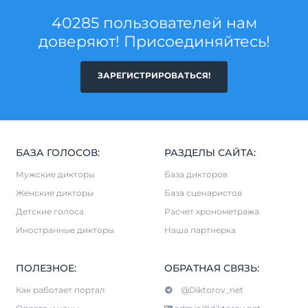
40285 пользователей нам
доверяют! Присоединяйтесь!
ЗАРЕГИСТРИРОВАТЬСЯ!
БАЗА ГОЛОСОВ:
РАЗДЕЛЫ САЙТА:
Мужские дикторы
База дикторов
Женские дикторы
База сценаристов
Детские голоса
Расчет хронометража
Иностранные дикторы
Наша партнерка
ПОЛЕЗНОЕ:
ОБРАТНАЯ СВЯЗЬ:
Как работает портал
@Diktorov_net