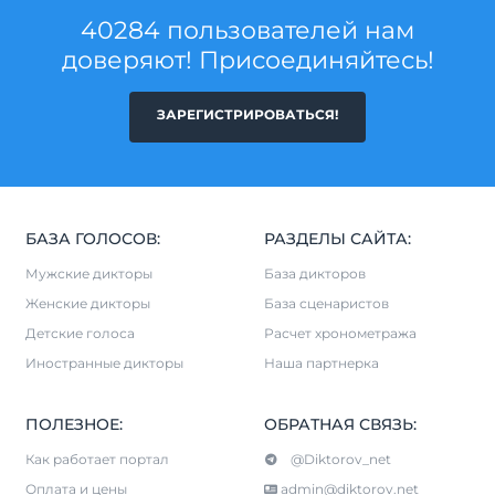
40284 пользователей нам
доверяют! Присоединяйтесь!
ЗАРЕГИСТРИРОВАТЬСЯ!
БАЗА ГОЛОСОВ:
РАЗДЕЛЫ САЙТА:
Мужские дикторы
База дикторов
Женские дикторы
База сценаристов
Детские голоса
Расчет хронометража
Иностранные дикторы
Наша партнерка
ПОЛЕЗНОЕ:
ОБРАТНАЯ СВЯЗЬ:
Как работает портал
@Diktorov_net
Оплата и цены
admin@diktorov.net