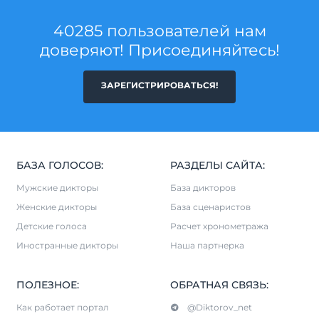
40285 пользователей нам
доверяют! Присоединяйтесь!
ЗАРЕГИСТРИРОВАТЬСЯ!
БАЗА ГОЛОСОВ:
РАЗДЕЛЫ САЙТА:
Мужские дикторы
База дикторов
Женские дикторы
База сценаристов
Детские голоса
Расчет хронометража
Иностранные дикторы
Наша партнерка
ПОЛЕЗНОЕ:
ОБРАТНАЯ СВЯЗЬ:
Как работает портал
@Diktorov_net