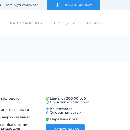
admin@diktorov.net
Личный кабинет
РАССЧИТАТЬ ЦЕНУ
ПОМОЩЬ
КОНТАКТЫ
о молодого,
Цена: от
300.00
руб
Срок записи: до 3 час
Качество:
имеются навыки
Оперативность:
и выразительная
Передача прав
жет быть чтение
и видео для
Сделать заказ