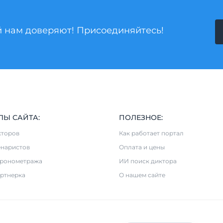
й нам доверяют! Присоединяйтесь!
ЛЫ САЙТА:
ПОЛЕЗНОЕ:
кторов
Как работает портал
енаристов
Оплата и цены
хронометража
ИИ поиск диктора
ртнерка
О нашем сайте