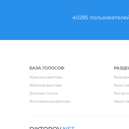
40285 пользователе
БАЗА ГОЛОСОВ:
РАЗДЕ
Мужские дикторы
База ди
Женские дикторы
База сц
Детские голоса
Расчет 
Иностранные дикторы
Наша па