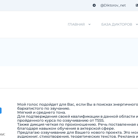
@Diktorov_net
ГЛАВНАЯ
БАЗА ДИКТОРОВ
Мой голос подойдет для Вас, если Вы в поисках энергичног
:
бархатистого по звучанию.
Мягкий и среднего тона.
Для подтверждения своей квалификации в данной области 
пройденного курса по озвучиванию от TSSS.
Также дикция четкая по произношению. Речь поставленная 
благодаря навыком обучения в актерской сфере.
Предлагаю озвучивание для Вашего нового проекта. Это мо
ми:
аудиокниг, стихотворения, теоретических текстов. Реклама 