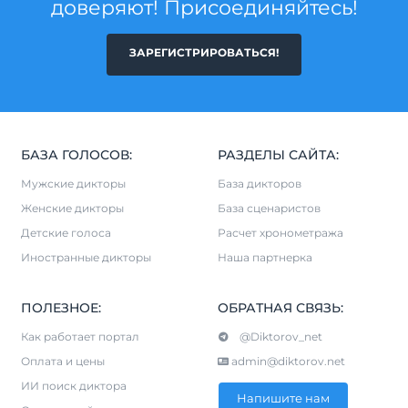
доверяют! Присоединяйтесь!
ЗАРЕГИСТРИРОВАТЬСЯ!
БАЗА ГОЛОСОВ:
РАЗДЕЛЫ САЙТА:
Мужские дикторы
База дикторов
Женские дикторы
База сценаристов
Детские голоса
Расчет хронометража
Иностранные дикторы
Наша партнерка
ПОЛЕЗНОЕ:
ОБРАТНАЯ СВЯЗЬ:
Как работает портал
@Diktorov_net
Оплата и цены
admin@diktorov.net
ИИ поиск диктора
Напишите нам