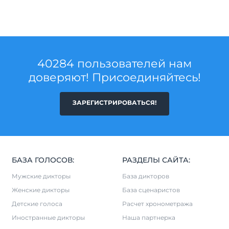
40284 пользователей нам
доверяют! Присоединяйтесь!
ЗАРЕГИСТРИРОВАТЬСЯ!
БАЗА ГОЛОСОВ:
РАЗДЕЛЫ САЙТА:
Мужские дикторы
База дикторов
Женские дикторы
База сценаристов
Детские голоса
Расчет хронометража
Иностранные дикторы
Наша партнерка