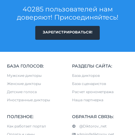
40285 пользователей нам
доверяют! Присоединяйтесь!
ЗАРЕГИСТРИРОВАТЬСЯ!
БАЗА ГОЛОСОВ:
РАЗДЕЛЫ САЙТА:
Мужские дикторы
База дикторов
Женские дикторы
База сценаристов
Детские голоса
Расчет хронометража
Иностранные дикторы
Наша партнерка
ПОЛЕЗНОЕ:
ОБРАТНАЯ СВЯЗЬ:
Как работает портал
@Diktorov_net
Оплата и цены
admin@diktorov.net