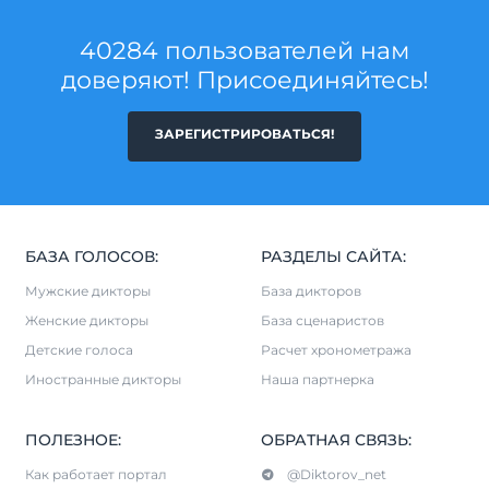
40284 пользователей нам
доверяют! Присоединяйтесь!
ЗАРЕГИСТРИРОВАТЬСЯ!
БАЗА ГОЛОСОВ:
РАЗДЕЛЫ САЙТА:
Мужские дикторы
База дикторов
Женские дикторы
База сценаристов
Детские голоса
Расчет хронометража
Иностранные дикторы
Наша партнерка
ПОЛЕЗНОЕ:
ОБРАТНАЯ СВЯЗЬ:
Как работает портал
@Diktorov_net