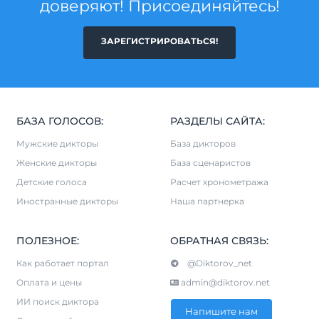
доверяют! Присоединяйтесь!
ЗАРЕГИСТРИРОВАТЬСЯ!
БАЗА ГОЛОСОВ:
РАЗДЕЛЫ САЙТА:
Мужские дикторы
База дикторов
Женские дикторы
База сценаристов
Детские голоса
Расчет хронометража
Иностранные дикторы
Наша партнерка
ПОЛЕЗНОЕ:
ОБРАТНАЯ СВЯЗЬ:
Как работает портал
@Diktorov_net
Оплата и цены
admin@diktorov.net
ИИ поиск диктора
Напишите нам